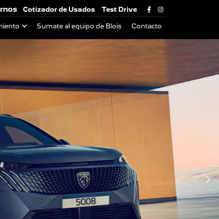
rnos
Cotizador de Usados
Test Drive
miento
Sumate al equipo de Blois
Contacto
Si