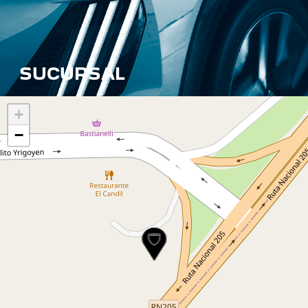
SUCURSAL
+
−